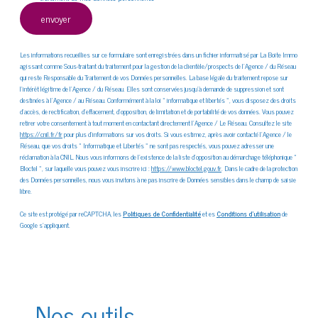
envoyer
Les informations recueillies sur ce formulaire sont enregistrées dans un fichier informatisé par La Boite Immo
agissant comme Sous-traitant du traitement pour la gestion de la clientèle/prospects de l'Agence / du Réseau
qui reste Responsable du Traitement de vos Données personnelles. La base légale du traitement repose sur
l'intérêt légitime de l'Agence / du Réseau. Elles sont conservées jusqu'à demande de suppression et sont
destinées à l'Agence / au Réseau. Conformément à la loi « informatique et libertés », vous disposez des droits
d’accès, de rectification, d’effacement, d’opposition, de limitation et de portabilité de vos données. Vous pouvez
retirer votre consentement à tout moment en contactant directement l’Agence / Le Réseau. Consultez le site
https://cnil.fr/fr
pour plus d’informations sur vos droits. Si vous estimez, après avoir contacté l'Agence / le
Réseau, que vos droits « Informatique et Libertés » ne sont pas respectés, vous pouvez adresser une
réclamation à la CNIL. Nous vous informons de l’existence de la liste d'opposition au démarchage téléphonique «
Bloctel », sur laquelle vous pouvez vous inscrire ici :
https://www.bloctel.gouv.fr
. Dans le cadre de la protection
des Données personnelles, nous vous invitons à ne pas inscrire de Données sensibles dans le champ de saisie
libre.
Ce site est protégé par reCAPTCHA, les
Politiques de Confidentialité
et es
Conditions d'utilisation
de
Google s'appliquent.
Nos outils