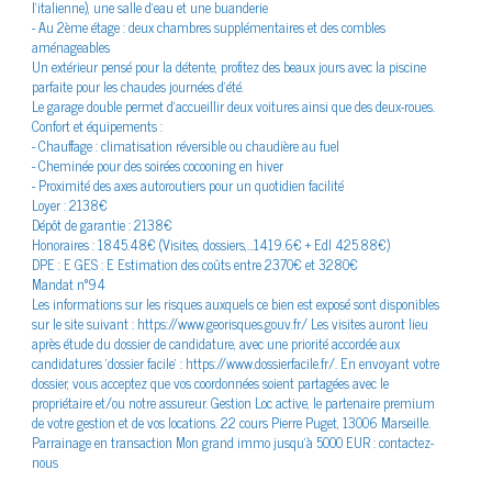
l'italienne), une salle d'eau et une buanderie
énergétique
- Au 2ème étage : deux chambres supplémentaires et des combles
aménageables
Un extérieur pensé pour la détente, profitez des beaux jours avec la piscine
parfaite pour les chaudes journées d'été.
Le garage double permet d'accueillir deux voitures ainsi que des deux-roues.
Confort et équipements :
- Chauffage : climatisation réversible ou chaudière au fuel
- Cheminée pour des soirées cocooning en hiver
- Proximité des axes autoroutiers pour un quotidien facilité
Loyer : 2138€
Dépôt de garantie : 2138€
Honoraires : 1845.48€ (Visites, dossiers,...1419.6€ + Edl 425.88€)
DPE : E GES : E Estimation des coûts entre 2370€ et 3280€
Mandat n°94
Les informations sur les risques auxquels ce bien est exposé sont disponibles
sur le site suivant : https://www.georisques.gouv.fr/ Les visites auront lieu
après étude du dossier de candidature, avec une priorité accordée aux
candidatures 'dossier facile' : https://www.dossierfacile.fr/. En envoyant votre
dossier, vous acceptez que vos coordonnées soient partagées avec le
propriétaire et/ou notre assureur. Gestion Loc active, le partenaire premium
de votre gestion et de vos locations. 22 cours Pierre Puget, 13006 Marseille.
Parrainage en transaction Mon grand immo jusqu'à 5000 EUR : contactez-
nous