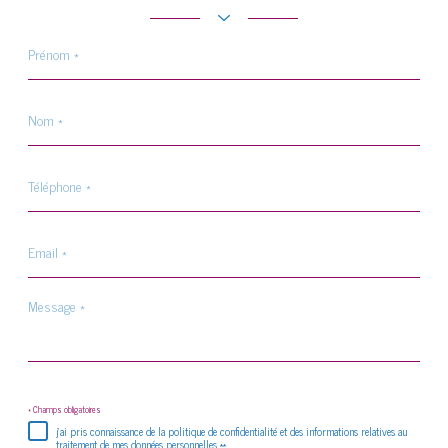
Prénom
*
Nom
*
Téléphone
*
Email
*
Message
*
* Champs obligatoires
j'ai pris connaissance de la politique de confidentialité et des informations relatives au
traitement de mes données personnelles **