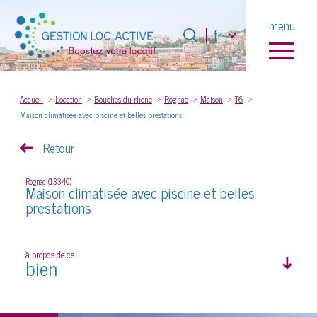
Langue
menu
Langue
fr
fr
0
Accueil
Accueil
Location
Bouches du rhone
Rognac
Maison
T6
Maison climatisee avec piscine et belles prestations
Retour
Rognac (13340)
Maison climatisée avec piscine et belles
prestations
à propos de ce
bien