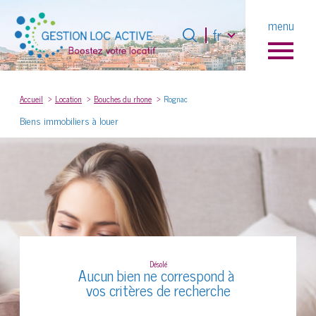
Langue
menu
Langue
fr
fr
0
Accueil
Accueil
Location
Bouches du rhone
Rognac
Biens immobiliers à louer
Désolé
Aucun bien ne correspond à
vos critères de recherche