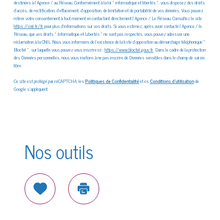
destinées à l'Agence / au Réseau. Conformément à la loi « informatique et libertés », vous disposez des droits
d’accès, de rectification, d’effacement, d’opposition, de limitation et de portabilité de vos données. Vous pouvez
retirer votre consentement à tout moment en contactant directement l’Agence / Le Réseau. Consultez le site
https://cnil.fr/fr
pour plus d’informations sur vos droits. Si vous estimez, après avoir contacté l'Agence / le
Réseau, que vos droits « Informatique et Libertés » ne sont pas respectés, vous pouvez adresser une
réclamation à la CNIL. Nous vous informons de l’existence de la liste d'opposition au démarchage téléphonique «
Bloctel », sur laquelle vous pouvez vous inscrire ici :
https://www.bloctel.gouv.fr
. Dans le cadre de la protection
des Données personnelles, nous vous invitons à ne pas inscrire de Données sensibles dans le champ de saisie
libre.
Ce site est protégé par reCAPTCHA, les
Politiques de Confidentialité
et es
Conditions d'utilisation
de
Google s'appliquent.
Nos outils
Sélectionner
Imprimer