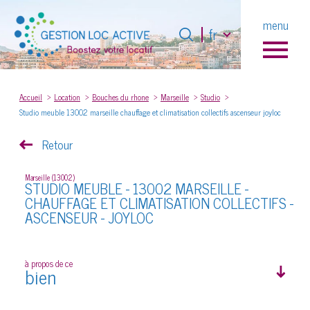
Langue
menu
Langue
fr
fr
0
Accueil
Accueil
Location
Bouches du rhone
Marseille
Studio
Studio meuble 13002 marseille chauffage et climatisation collectifs ascenseur joyloc
Retour
Marseille (13002)
STUDIO MEUBLE - 13002 MARSEILLE -
CHAUFFAGE ET CLIMATISATION COLLECTIFS -
ASCENSEUR - JOYLOC
à propos de ce
bien