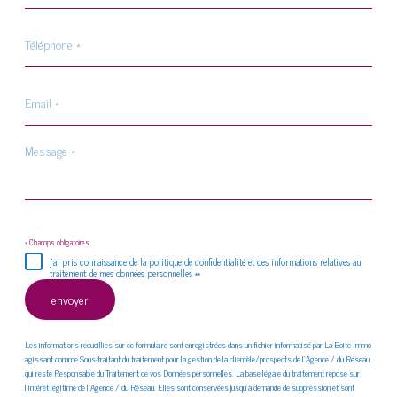
Téléphone
*
Email
*
Message
*
* Champs obligatoires
j'ai pris connaissance de la politique de confidentialité et des informations relatives au
traitement de mes données personnelles **
envoyer
Les informations recueillies sur ce formulaire sont enregistrées dans un fichier informatisé par La Boite Immo
agissant comme Sous-traitant du traitement pour la gestion de la clientèle/prospects de l'Agence / du Réseau
qui reste Responsable du Traitement de vos Données personnelles. La base légale du traitement repose sur
l'intérêt légitime de l'Agence / du Réseau. Elles sont conservées jusqu'à demande de suppression et sont