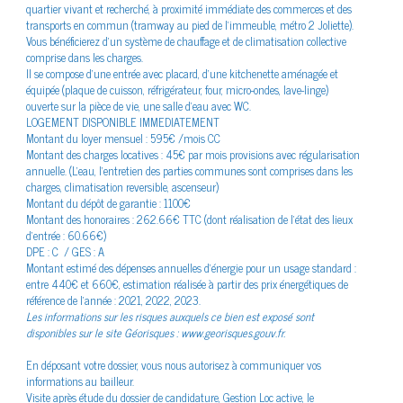
quartier vivant et recherché, à proximité immédiate des commerces et des
Plus d'informations sur
transports en commun (tramway au pied de l’immeuble, métro 2 Joliette).
le quartier
Vous bénéficierez d'un système de chauffage et de climatisation collective
comprise dans les charges.
Il se compose d’une entrée avec placard, d’une kitchenette aménagée et
équipée (plaque de cuisson, réfrigérateur, four, micro-ondes, lave-linge)
ouverte sur la pièce de vie, une salle d'eau avec WC.
LOGEMENT DISPONIBLE IMMEDIATEMENT
Montant du loyer mensuel : 595€ /mois CC
Bilan
énergétique
Montant des charges locatives : 45€ par mois provisions avec régularisation
annuelle. (L'eau, l'entretien des parties communes sont comprises dans les
charges, climatisation reversible, ascenseur)
Montant du dépôt de garantie : 1100€
Montant des honoraires : 262.66€ TTC (dont réalisation de l’état des lieux
d’entrée : 60.66€)
DPE : C / GES : A
Montant estimé des dépenses annuelles d'énergie pour un usage standard :
entre 440€ et 660€, estimation réalisée à partir des prix énergétiques de
référence de l'année : 2021, 2022, 2023.
Les informations sur les risques auxquels ce bien est exposé sont
disponibles sur le site Géorisques : www.georisques.gouv.fr.
En déposant votre dossier, vous nous autorisez à communiquer vos
informations au bailleur.
Visite après étude du dossier de candidature, Gestion Loc active, le