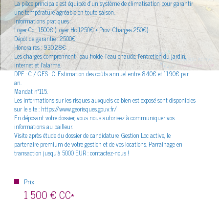
La pièce principale est équipée d'un système de climatisation pour garantir
énergétique
une température agréable en toute saison.
Informations pratiques :
Loyer Cc : 1500€ (Loyer Hc 1250€ + Prov. Charges 250€)
Dépôt de garantie : 2500€
Honoraires : 930.28€
Les charges comprennent l'eau froide, l'eau chaude, l'entretien du jardin,
internet et l'alarme.
DPE : C / GES : C. Estimation des coûts annuel entre 840€ et 1190€ par
an.
Mandat n°115.
Les informations sur les risques auxquels ce bien est exposé sont disponibles
sur le site : https://www.georisques.gouv.fr/
En déposant votre dossier, vous nous autorisez à communiquer vos
informations au bailleur.
Visite après étude du dossier de candidature, Gestion Loc active, le
partenaire premium de votre gestion et de vos locations. Parrainage en
transaction jusqu'à 5000 EUR : contactez-nous !
Prix
1 500 €
CC*