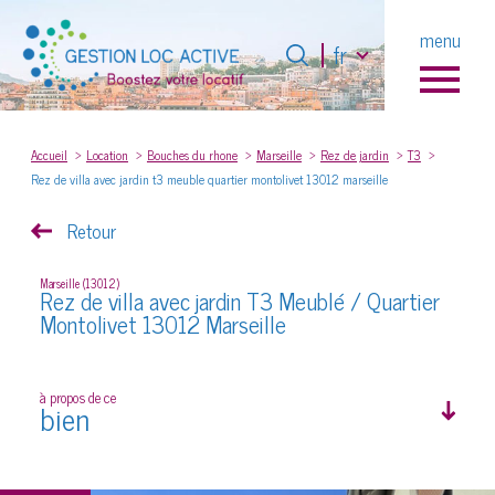
Langue
menu
Langue
fr
fr
0
Accueil
Accueil
Location
Bouches du rhone
Marseille
Rez de jardin
T3
Rez de villa avec jardin t3 meuble quartier montolivet 13012 marseille
Retour
Marseille (13012)
Rez de villa avec jardin T3 Meublé / Quartier
Montolivet 13012 Marseille
à propos de ce
bien