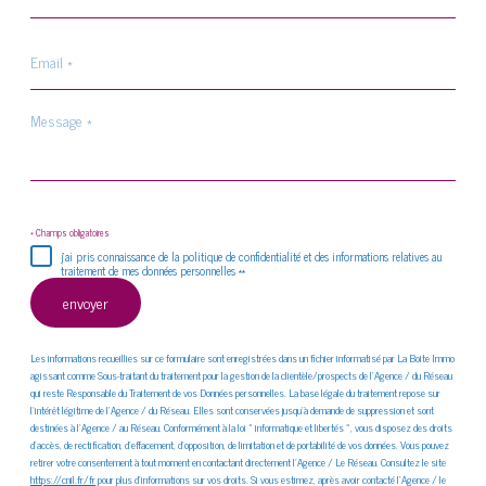
Email
*
Message
*
* Champs obligatoires
j'ai pris connaissance de la politique de confidentialité et des informations relatives au
traitement de mes données personnelles **
envoyer
Les informations recueillies sur ce formulaire sont enregistrées dans un fichier informatisé par La Boite Immo
agissant comme Sous-traitant du traitement pour la gestion de la clientèle/prospects de l'Agence / du Réseau
qui reste Responsable du Traitement de vos Données personnelles. La base légale du traitement repose sur
l'intérêt légitime de l'Agence / du Réseau. Elles sont conservées jusqu'à demande de suppression et sont
destinées à l'Agence / au Réseau. Conformément à la loi « informatique et libertés », vous disposez des droits
d’accès, de rectification, d’effacement, d’opposition, de limitation et de portabilité de vos données. Vous pouvez
retirer votre consentement à tout moment en contactant directement l’Agence / Le Réseau. Consultez le site
https://cnil.fr/fr
pour plus d’informations sur vos droits. Si vous estimez, après avoir contacté l'Agence / le