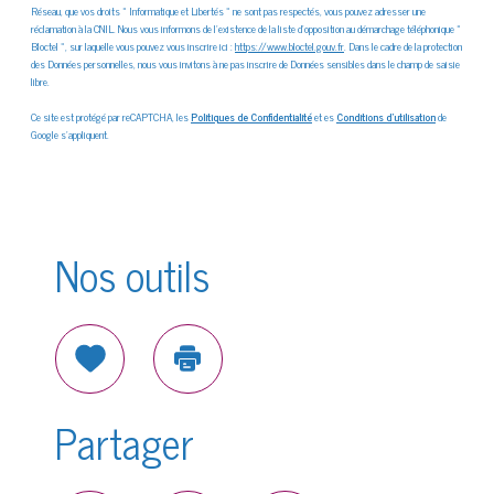
Réseau, que vos droits « Informatique et Libertés » ne sont pas respectés, vous pouvez adresser une
réclamation à la CNIL. Nous vous informons de l’existence de la liste d'opposition au démarchage téléphonique «
Bloctel », sur laquelle vous pouvez vous inscrire ici :
https://www.bloctel.gouv.fr
. Dans le cadre de la protection
des Données personnelles, nous vous invitons à ne pas inscrire de Données sensibles dans le champ de saisie
libre.
Ce site est protégé par reCAPTCHA, les
Politiques de Confidentialité
et es
Conditions d'utilisation
de
Google s'appliquent.
Nos outils
Sélectionner
Imprimer
Partager