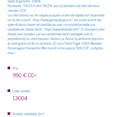
Dépôt de garantie : 1880€
Honoraires : 650,91 € dont 150,21€ pour la réalisation de l'état des lieux
mandat n°105
Les informations sur les risques auxquels ce bien est exposé sont disponibles
sur le site suivant : https://www.georisques.gouv.fr/ Les visites auront lieu
après étude du dossier de candidature, avec une priorité accordée aux
candidatures 'dossier facile' : https://www.dossierfacile.fr/. En envoyant votre
dossier, vous acceptez que vos coordonnées soient partagées avec le
propriétaire et/ou notre assureur. Gestion Loc Active, le partenaire premium
de votre gestion et de vos locations. 22 cours Pierre Puget, 13006 Marseille.
Parrainage en transaction Mon Grand Immo jusqu'à 5000 EUR : contactez-
nous !
Prix
990 €
CC*
Code postal
13004
Surface habitable (m²)