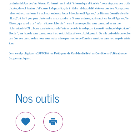
destinées à l'Agence / au Réseau. Conformément à la loi « informatique et libertés », vous disposez des droits
d’accès, de rectification, d’effacement, d’opposition, de limitation et de portabilité de vos données. Vous pouvez
retirer votre consentement à tout moment en contactant directement l’Agence / Le Réseau. Consultez le site
https://cnil.fr/fr
pour plus d’informations sur vos droits. Si vous estimez, après avoir contacté l'Agence / le
Réseau, que vos droits « Informatique et Libertés » ne sont pas respectés, vous pouvez adresser une
réclamation à la CNIL. Nous vous informons de l’existence de la liste d'opposition au démarchage téléphonique «
Bloctel », sur laquelle vous pouvez vous inscrire ici :
https://www.bloctel.gouv.fr
. Dans le cadre de la protection
des Données personnelles, nous vous invitons à ne pas inscrire de Données sensibles dans le champ de saisie
libre.
Ce site est protégé par reCAPTCHA, les
Politiques de Confidentialité
et es
Conditions d'utilisation
de
Google s'appliquent.
Nos outils
Sélectionner
Imprimer