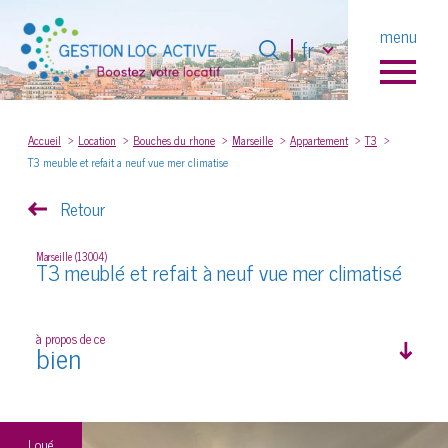
Langue
menu
Langue
fr
fr
0
Accueil
Accueil
Location
Bouches du rhone
Marseille
Appartement
T3
T3 meuble et refait a neuf vue mer climatise
Retour
Marseille (13004)
T3 meublé et refait à neuf vue mer climatisé
à propos de ce
bien
Loué