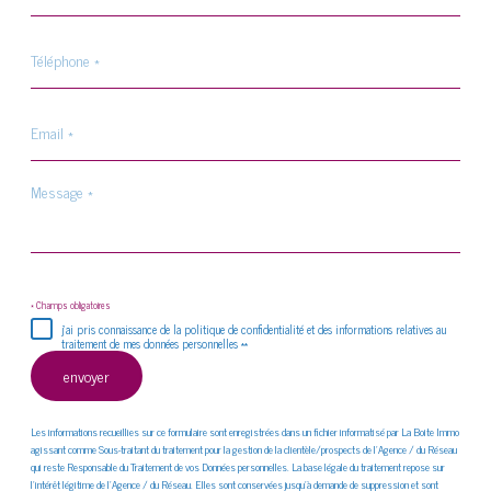
Téléphone
*
Email
*
Message
*
* Champs obligatoires
j'ai pris connaissance de la politique de confidentialité et des informations relatives au
traitement de mes données personnelles **
envoyer
Les informations recueillies sur ce formulaire sont enregistrées dans un fichier informatisé par La Boite Immo
agissant comme Sous-traitant du traitement pour la gestion de la clientèle/prospects de l'Agence / du Réseau
qui reste Responsable du Traitement de vos Données personnelles. La base légale du traitement repose sur
l'intérêt légitime de l'Agence / du Réseau. Elles sont conservées jusqu'à demande de suppression et sont