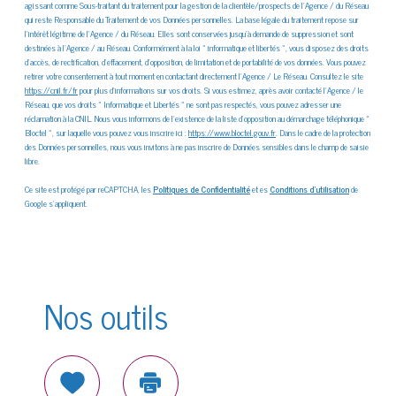
agissant comme Sous-traitant du traitement pour la gestion de la clientèle/prospects de l'Agence / du Réseau
qui reste Responsable du Traitement de vos Données personnelles. La base légale du traitement repose sur
l'intérêt légitime de l'Agence / du Réseau. Elles sont conservées jusqu'à demande de suppression et sont
destinées à l'Agence / au Réseau. Conformément à la loi « informatique et libertés », vous disposez des droits
d’accès, de rectification, d’effacement, d’opposition, de limitation et de portabilité de vos données. Vous pouvez
retirer votre consentement à tout moment en contactant directement l’Agence / Le Réseau. Consultez le site
https://cnil.fr/fr
pour plus d’informations sur vos droits. Si vous estimez, après avoir contacté l'Agence / le
Réseau, que vos droits « Informatique et Libertés » ne sont pas respectés, vous pouvez adresser une
réclamation à la CNIL. Nous vous informons de l’existence de la liste d'opposition au démarchage téléphonique «
Bloctel », sur laquelle vous pouvez vous inscrire ici :
https://www.bloctel.gouv.fr
. Dans le cadre de la protection
des Données personnelles, nous vous invitons à ne pas inscrire de Données sensibles dans le champ de saisie
libre.
Ce site est protégé par reCAPTCHA, les
Politiques de Confidentialité
et es
Conditions d'utilisation
de
Google s'appliquent.
Nos outils
Sélectionner
Imprimer