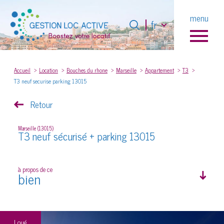
Langue
menu
Langue
fr
fr
0
Accueil
Accueil
Location
Bouches du rhone
Marseille
Appartement
T3
T3 neuf securise parking 13015
Retour
Marseille (13015)
T3 neuf sécurisé + parking 13015
à propos de ce
bien
Loué