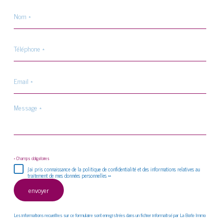
Nom
*
Téléphone
*
Email
*
Message
*
* Champs obligatoires
j'ai pris connaissance de la politique de confidentialité et des informations relatives au
traitement de mes données personnelles **
envoyer
Les informations recueillies sur ce formulaire sont enregistrées dans un fichier informatisé par La Boite Immo