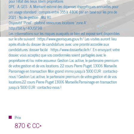
pour l'état des lieux. Idem propriétaire.
DPE : A, GES : A. Montant estimé des dépenses énergétiques annuelles pour
un usage standard : compris entre 355 à 480€ par an basé sur les prix de
2021 -
No de gestion : MG 80
Dispositif "Pinel" : plafond ressources locataire "zone A" :
http://bit.ly/40USF98
Les informations sur les risques auxquels ce bien est exposé sont disponibles
sur le site suivant : https://www.georisques.gouv.fr/ Les visites auront lieu
après étude du dossier de candidature, avec une priorité accordée aux
candidatures 'dossier facile' : https://www.dossierfacile.fr/. En envoyant votre
dossier, vous acceptez que vos coordonnées soient partagées avec le
propriétaire et/ou notre assureur. Gestion Loc active, le partenaire premium
de votre gestion et de vos locations. 22 cours Pierre Puget, 13006 Marseille.
Parrainage en transaction Mon grand immo jusqu'à 5000 EUR : contactez-
nous ! Gestion Loc active, le partenaire premium de votre gestion et de vos
locations.22 cours Pierre Puget 13006 Marseille.Parrainage en transaction
jusqu'à 5000 EUR : contactez-nous !
Prix
870 €
CC*