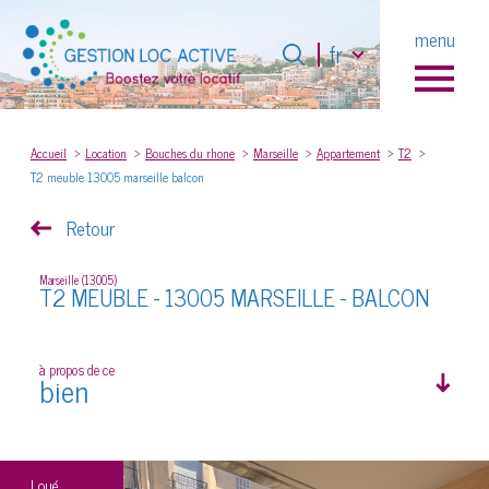
Langue
menu
Langue
fr
fr
0
Accueil
Accueil
Location
Bouches du rhone
Marseille
Appartement
T2
T2 meuble 13005 marseille balcon
Retour
Marseille (13005)
T2 MEUBLE - 13005 MARSEILLE - BALCON
à propos de ce
bien
Loué