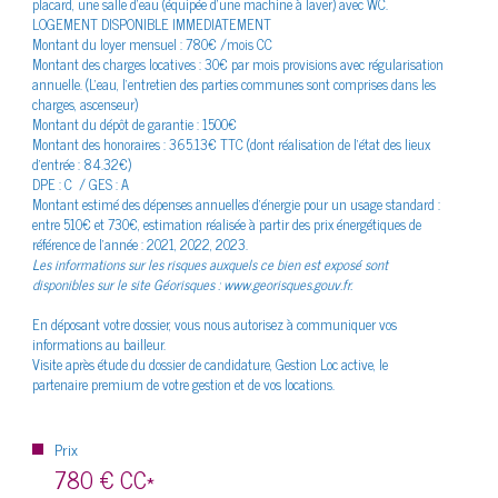
placard, une salle d'eau (équipée d'une machine à laver) avec WC.
LOGEMENT DISPONIBLE IMMEDIATEMENT
Montant du loyer mensuel : 780€ /mois CC
Montant des charges locatives : 30€ par mois provisions avec régularisation
annuelle. (L'eau, l'entretien des parties communes sont comprises dans les
charges, ascenseur)
Montant du dépôt de garantie : 1500€
Bilan
énergétique
Montant des honoraires : 365.13€ TTC (dont réalisation de l’état des lieux
d’entrée : 84.32€)
DPE : C / GES : A
Montant estimé des dépenses annuelles d'énergie pour un usage standard :
entre 510€ et 730€, estimation réalisée à partir des prix énergétiques de
référence de l'année : 2021, 2022, 2023.
Les informations sur les risques auxquels ce bien est exposé sont
disponibles sur le site Géorisques : www.georisques.gouv.fr.
En déposant votre dossier, vous nous autorisez à communiquer vos
informations au bailleur.
Visite après étude du dossier de candidature, Gestion Loc active, le
partenaire premium de votre gestion et de vos locations.
Prix
780 €
CC*