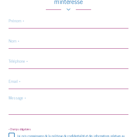
m'intéresse
Prénom
*
Nom
*
Téléphone
*
Email
*
Message
*
* Champs obligatoires
j'ai pris connaissance de la politique de confidentialité et des informations relatives au