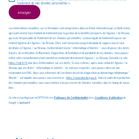
traitement de mes données personnelles **
envoyer
Les informations recueillies sur ce formulaire sont enregistrées dans un fichier informatisé par La Boite Immo
agissant comme Sous-traitant du traitement pour la gestion de la clientèle/prospects de l'Agence / du Réseau
qui reste Responsable du Traitement de vos Données personnelles. La base légale du traitement repose sur
l'intérêt légitime de l'Agence / du Réseau. Elles sont conservées jusqu'à demande de suppression et sont
destinées à l'Agence / au Réseau. Conformément à la loi « informatique et libertés », vous disposez des droits
d’accès, de rectification, d’effacement, d’opposition, de limitation et de portabilité de vos données. Vous pouvez
retirer votre consentement à tout moment en contactant directement l’Agence / Le Réseau. Consultez le site
https://cnil.fr/fr
pour plus d’informations sur vos droits. Si vous estimez, après avoir contacté l'Agence / le
Réseau, que vos droits « Informatique et Libertés » ne sont pas respectés, vous pouvez adresser une
réclamation à la CNIL. Nous vous informons de l’existence de la liste d'opposition au démarchage téléphonique «
Bloctel », sur laquelle vous pouvez vous inscrire ici :
https://www.bloctel.gouv.fr
. Dans le cadre de la protection
des Données personnelles, nous vous invitons à ne pas inscrire de Données sensibles dans le champ de saisie
libre.
Ce site est protégé par reCAPTCHA, les
Politiques de Confidentialité
et es
Conditions d'utilisation
de
Google s'appliquent.