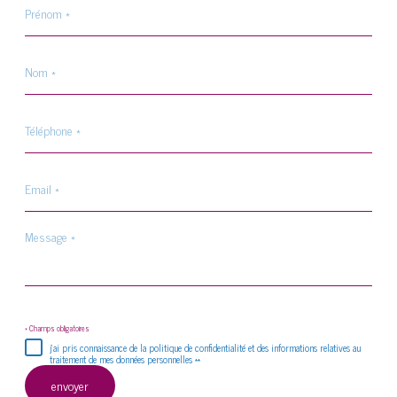
*
Nom
*
Téléphone
*
Email
*
Message
*
* Champs obligatoires
j'ai pris connaissance de la politique de confidentialité et des informations relatives au
traitement de mes données personnelles **
envoyer