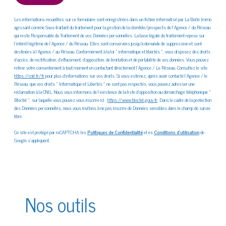
Les informations recueillies sur ce formulaire sont enregistrées dans un fichier informatisé par La Boite Immo
agissant comme Sous-traitant du traitement pour la gestion de la clientèle/prospects de l'Agence / du Réseau
qui reste Responsable du Traitement de vos Données personnelles. La base légale du traitement repose sur
l'intérêt légitime de l'Agence / du Réseau. Elles sont conservées jusqu'à demande de suppression et sont
destinées à l'Agence / au Réseau. Conformément à la loi « informatique et libertés », vous disposez des droits
d’accès, de rectification, d’effacement, d’opposition, de limitation et de portabilité de vos données. Vous pouvez
retirer votre consentement à tout moment en contactant directement l’Agence / Le Réseau. Consultez le site
https://cnil.fr/fr
pour plus d’informations sur vos droits. Si vous estimez, après avoir contacté l'Agence / le
Réseau, que vos droits « Informatique et Libertés » ne sont pas respectés, vous pouvez adresser une
réclamation à la CNIL. Nous vous informons de l’existence de la liste d'opposition au démarchage téléphonique «
Bloctel », sur laquelle vous pouvez vous inscrire ici :
https://www.bloctel.gouv.fr
. Dans le cadre de la protection
des Données personnelles, nous vous invitons à ne pas inscrire de Données sensibles dans le champ de saisie
libre.
Ce site est protégé par reCAPTCHA, les
Politiques de Confidentialité
et es
Conditions d'utilisation
de
Google s'appliquent.
Nos outils