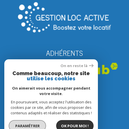
ADHÉRENTS
On en reste là
Comme beaucoup, notre site
utilise les cookies
On aimerait vous accompagner pendant
votre visite.
En poursuivant, vous acceptez l'utilisation des
© 2022
Tous droits réservés
cookies par ce site, afin de vous proposer des
contenus adaptés et réaliser des statistiques !
Traduction powered by Google
Nos honoraires
PARAMÉTRER
OK POUR MOI !
Plan du site
Mentions légales
Partenaires