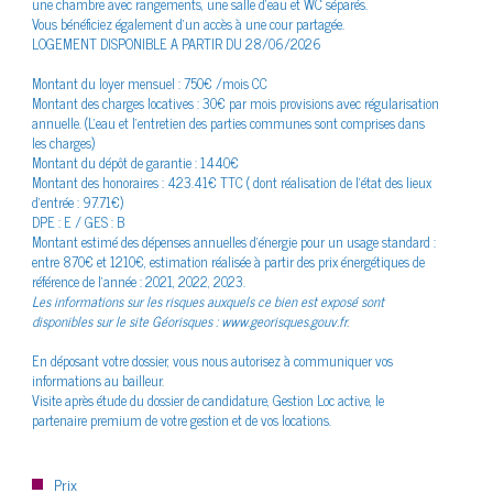
une chambre avec rangements, une salle d'eau et WC séparés.
Vous bénéficiez également d’un accès à une cour partagée.
LOGEMENT DISPONIBLE A PARTIR DU 28/06/2026
Montant du loyer mensuel : 750€ /mois CC
Montant des charges locatives : 30€ par mois provisions avec régularisation
annuelle. (L'eau et l'entretien des parties communes sont comprises dans
Bilan
énergétique
les charges)
Montant du dépôt de garantie : 1440€
Montant des honoraires : 423.41€ TTC ( dont réalisation de l’état des lieux
d’entrée : 97.71€)
DPE : E / GES : B
Montant estimé des dépenses annuelles d'énergie pour un usage standard :
entre 870€ et 1210€, estimation réalisée à partir des prix énergétiques de
référence de l'année : 2021, 2022, 2023.
Les informations sur les risques auxquels ce bien est exposé sont
disponibles sur le site Géorisques : www.georisques.gouv.fr.
En déposant votre dossier, vous nous autorisez à communiquer vos
informations au bailleur.
Visite après étude du dossier de candidature, Gestion Loc active, le
partenaire premium de votre gestion et de vos locations.
Prix