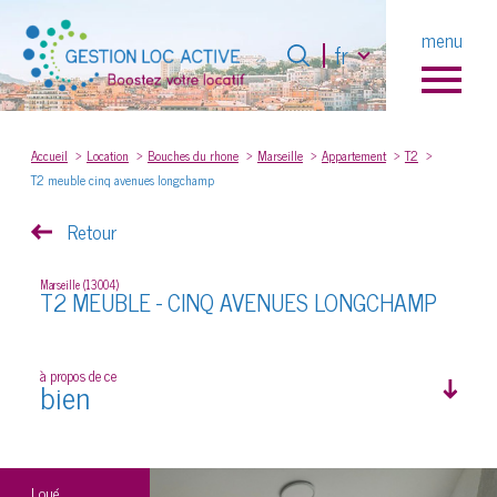
Langue
menu
Langue
fr
fr
0
Accueil
Accueil
Location
Bouches du rhone
Marseille
Appartement
T2
T2 meuble cinq avenues longchamp
Retour
Marseille (13004)
T2 MEUBLE - CINQ AVENUES LONGCHAMP
à propos de ce
bien
Loué