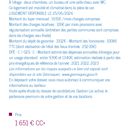
À l’étage : deux chambres, un bureau et une salle d’eau avec WC.
le quartier
Ce logement est meublé et climatisé dans la pièce de vie.
LOGEMENT DISPONIBLE LE 25/06/2026
Montant du loyer mensuel : 1651€ /mois charges comprises
Montant des charges locatives : 100€ par mois provisions avec
régularisation annuelle. (entretien des parties communes sont comprises
dans les charges, eau froide)
Montant du dépôt de garantie : 3102€ - Montant des honoraires : 1008€
Bilan
énergétique
TTC (dont réalisation de l’état des lieux d’entrée : 252.00€)
DPE : C / GES : C - Montant estimé des dépenses annuelles d'énergie pour
un usage standard : entre 930€ et 1340€, estimation réalisée à partir des
prix énergétiques de référence de l'année : 2021, 2022, 2023.
Les informations sur les risques auxquels ce bien est exposé sont
disponibles sur le site Géorisques : www.georisques.gouv.fr.
En déposant votre dossier, vous nous autorisez à communiquer vos
informations au bailleur.
Visite après étude du dossier de candidature, Gestion Loc active, le
partenaire premium de votre gestion et de vos locations.
Prix
1 651 €
CC*