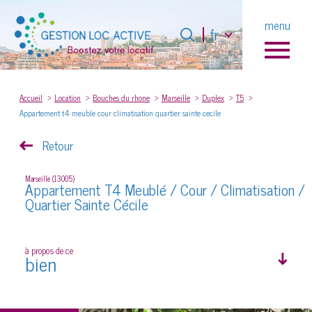
Langue
menu
Langue
fr
fr
0
Accueil
Accueil
Location
Bouches du rhone
Marseille
Duplex
T5
Appartement t4 meuble cour climatisation quartier sainte cecile
Retour
Marseille (13005)
Appartement T4 Meublé / Cour / Climatisation /
Quartier Sainte Cécile
à propos de ce
bien