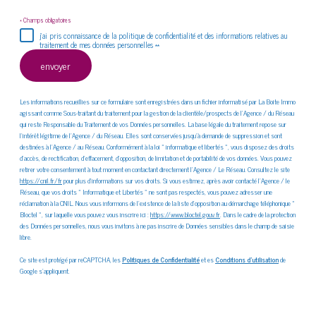
* Champs obligatoires
j'ai pris connaissance de la politique de confidentialité et des informations relatives au
traitement de mes données personnelles **
envoyer
Les informations recueillies sur ce formulaire sont enregistrées dans un fichier informatisé par La Boite Immo
agissant comme Sous-traitant du traitement pour la gestion de la clientèle/prospects de l'Agence / du Réseau
qui reste Responsable du Traitement de vos Données personnelles. La base légale du traitement repose sur
l'intérêt légitime de l'Agence / du Réseau. Elles sont conservées jusqu'à demande de suppression et sont
destinées à l'Agence / au Réseau. Conformément à la loi « informatique et libertés », vous disposez des droits
d’accès, de rectification, d’effacement, d’opposition, de limitation et de portabilité de vos données. Vous pouvez
retirer votre consentement à tout moment en contactant directement l’Agence / Le Réseau. Consultez le site
https://cnil.fr/fr
pour plus d’informations sur vos droits. Si vous estimez, après avoir contacté l'Agence / le
Réseau, que vos droits « Informatique et Libertés » ne sont pas respectés, vous pouvez adresser une
réclamation à la CNIL. Nous vous informons de l’existence de la liste d'opposition au démarchage téléphonique «
Bloctel », sur laquelle vous pouvez vous inscrire ici :
https://www.bloctel.gouv.fr
. Dans le cadre de la protection
des Données personnelles, nous vous invitons à ne pas inscrire de Données sensibles dans le champ de saisie
libre.
Ce site est protégé par reCAPTCHA, les
Politiques de Confidentialité
et es
Conditions d'utilisation
de
Google s'appliquent.