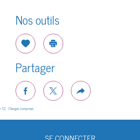
Nos outils
Sélectionner
Imprimer
Partager
facebook
twitter
Plus
de
partage
* CC : Charges comprises
SE CONNECTER